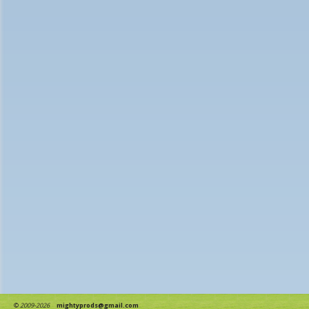
©
2009-2026
mightyprods@gmail.com