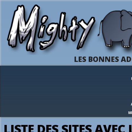
LES BONNES AD
M
LISTE DES SITES AVEC