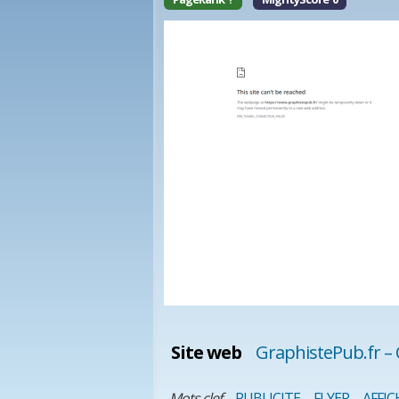
Site web
GraphistePub.fr – 
Mots clef
PUBLICITE
FLYER
AFFIC