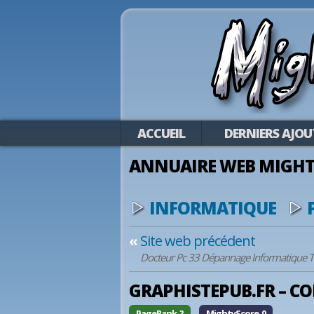
ACCUEIL
DERNIERS AJOU
ANNUAIRE WEB MIGHT
INFORMATIQUE
«
Site web précédent
Docteur Pc 33 Dépannage Informatique T
GRAPHISTEPUB.FR – C
PageRank ?
MightyScore 0