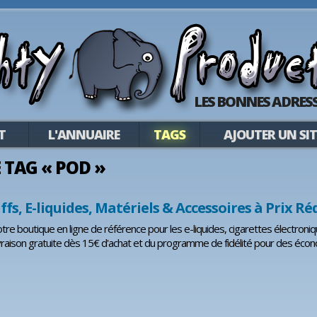
LES BONNES ADRESS
T
L'ANNUAIRE
TAGS
AJOUTER UN SIT
E TAG « POD »
fs, E-liquides, Matériels & Accessoires à Prix Ré
otre boutique en ligne de référence pour les e-liquides, cigarettes électroni
livraison gratuite dès 15€ d'achat et du programme de fidélité pour des é