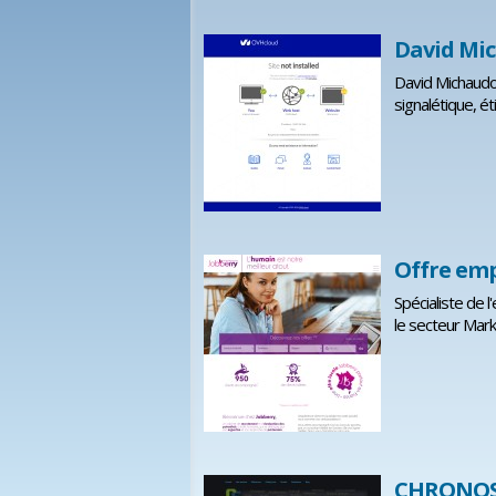
David Mi
David Michaudon
signalétique, ét
Offre emp
Spécialiste de 
le secteur Mark
CHRONOSON