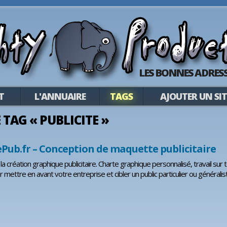
LES BONNES ADRESS
T
L'ANNUAIRE
TAGS
AJOUTER UN SIT
E TAG « PUBLICITE »
Pub.fr – Conception de maquette publicitaire
a création graphique publicitaire. Charte graphique personnalisé, travail sur to
ur mettre en avant votre entreprise et cibler un public particulier ou générali