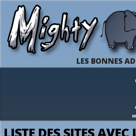
LES BONNES AD
M
LISTE DES SITES AVEC