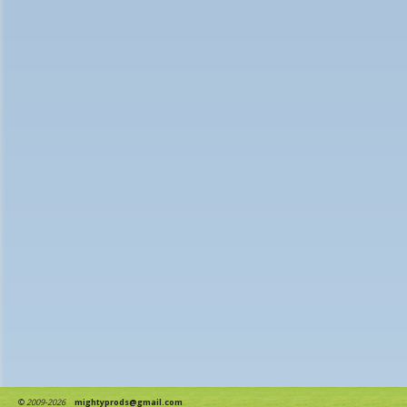
©
2009-2026
mightyprods@gmail.com