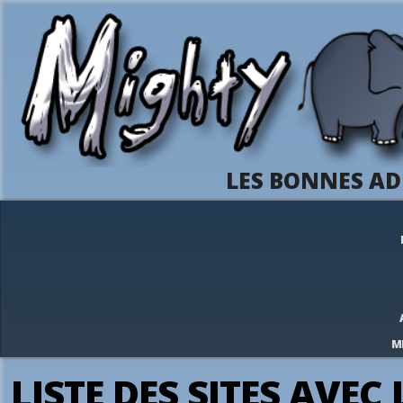
LES BONNES AD
M
LISTE DES SITES AVEC 