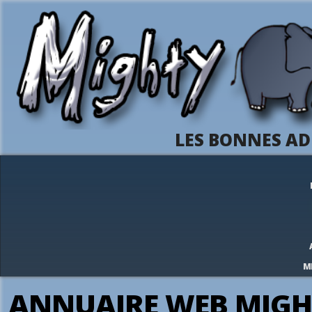
LES BONNES AD
M
ANNUAIRE WEB MIGH