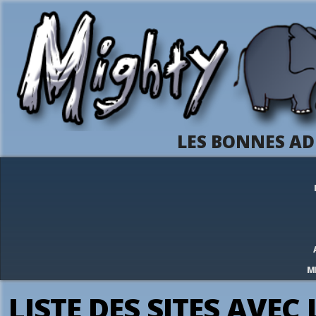
LES BONNES AD
M
LISTE DES SITES AVEC 